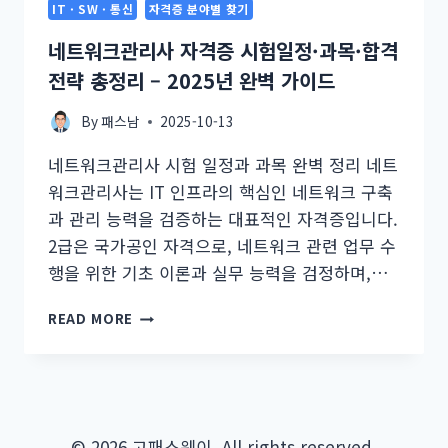
IT · SW · 통신
자격증 분야별 찾기
네트워크관리사 자격증 시험일정·과목·합격
전략 총정리 – 2025년 완벽 가이드
By
패스남
2025-10-13
네트워크관리사 시험 일정과 과목 완벽 정리 네트
워크관리사는 IT 인프라의 핵심인 네트워크 구축
과 관리 능력을 검증하는 대표적인 자격증입니다.
2급은 국가공인 자격으로, 네트워크 관련 업무 수
행을 위한 기초 이론과 실무 능력을 검정하며,…
네
READ MORE
트
워
크
관
리
사
© 2026 고패스웨이. All rights reserved.