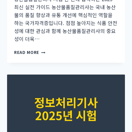
최신 실전 가이드 농산물품질관리사는 국내 농산
물의 품질 향상과 유통 개선에 핵심적인 역할을
하는 국가자격증입니다. 점점 높아지는 식품 안전
성에 대한 관심과 함께 농산물품질관리사의 중요
성이 더욱…
농
READ MORE
산
물
품
질
관
리
사
시
험
한
번
에
합