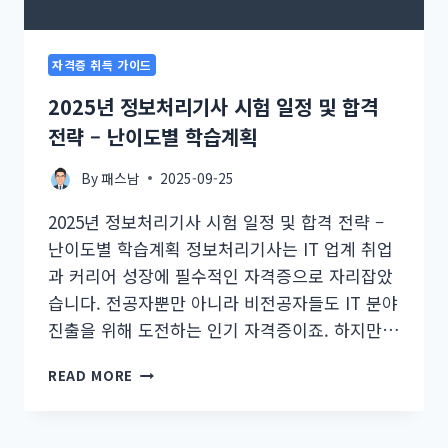
격
하
는
자격증 취득 가이드
2025
최
2025년 정보처리기사 시험 일정 및 합격
신
전략 – 난이도별 학습계획
실
전
By
패스남
2025-09-25
가
이
2025년 정보처리기사 시험 일정 및 합격 전략 –
드
난이도별 학습계획 정보처리기사는 IT 업계 취업
과 커리어 성장에 필수적인 자격증으로 자리잡았
습니다. 전공자뿐만 아니라 비전공자들도 IT 분야
진출을 위해 도전하는 인기 자격증이죠. 하지만…
2025
READ MORE
년
정
보