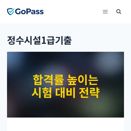
Skip
to
content
정수시설1급기출