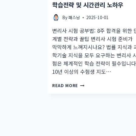
학습전략 및 시간관리 노하우
By
패스남
2025-10-01
변리사 시험 공부법: 8주 합격을 위한 
계별 전략과 꿀팁 변리사 시험 준비가
막막하게 느껴지시나요? 법률 지식과 
학기술 지식을 모두 요구하는 변리사 
험은 체계적인 학습 전략이 필수입니다
10년 이상의 수험생 지도…
직
READ MORE
장
인
변
리
사
합
격
로