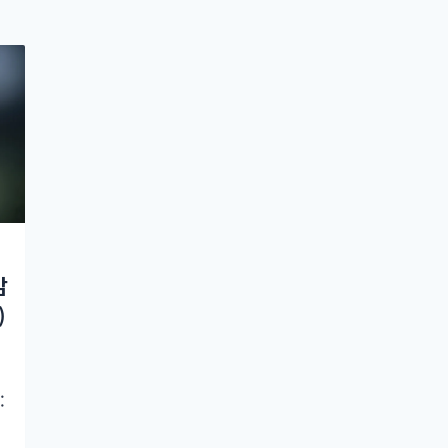
감
)
: