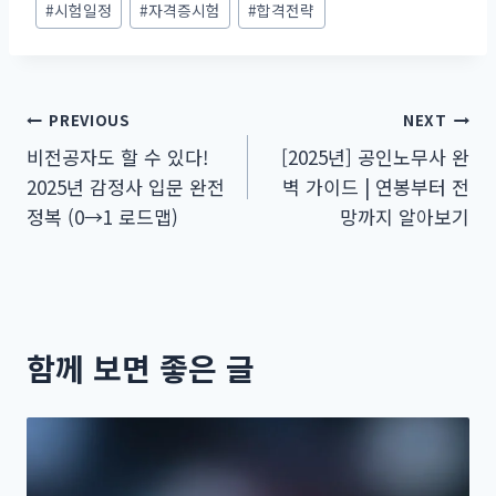
#
시험일정
#
자격증시험
#
합격전략
글
PREVIOUS
NEXT
비전공자도 할 수 있다!
[2025년] 공인노무사 완
탐
2025년 감정사 입문 완전
벽 가이드 | 연봉부터 전
색
정복 (0→1 로드맵)
망까지 알아보기
함께 보면 좋은 글