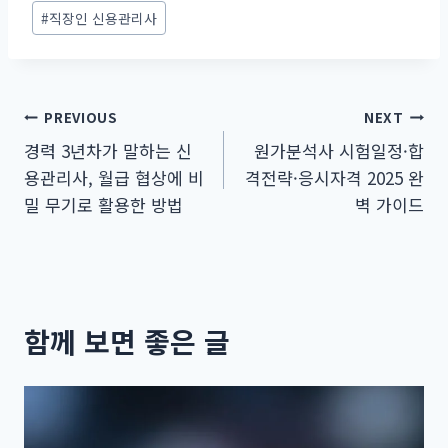
#
직장인 신용관리사
글
PREVIOUS
NEXT
경력 3년차가 말하는 신
원가분석사 시험일정·합
탐
용관리사, 월급 협상에 비
격전략·응시자격 2025 완
색
밀 무기로 활용한 방법
벽 가이드
함께 보면 좋은 글