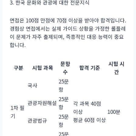
3. 한국 문화와 관광에 대한 전문지식
면접은 100점 만점에 70점 이상을 받아야 합격입니다.
경험상 면접에서는 실제 가이드 상황을 가정한 롤플레
이 문제가 자주 출제되며, 즉흥적인 대응 능력이 중요
합니다.
문항
시험 시
구분
시험 과목
합격 기준
수
간
25문
국사
항
25문
관광자원해설
각 과목 40점
항
1차 필
이상
100분
기
25문
평균 60점 이상
관광법규
항
25문