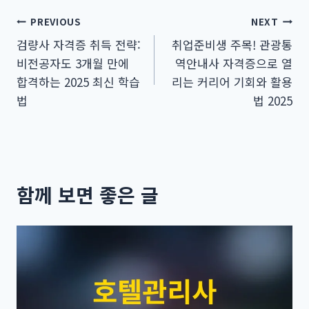
글
PREVIOUS
NEXT
검량사 자격증 취득 전략:
취업준비생 주목! 관광통
탐
비전공자도 3개월 만에
역안내사 자격증으로 열
색
합격하는 2025 최신 학습
리는 커리어 기회와 활용
법
법 2025
함께 보면 좋은 글