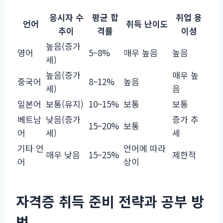
응시자 수
평균 합
취업 용
언어
취득 난이도
추이
격률
이성
높음(증가
영어
5~8%
매우 높음
높음
세)
높음(증가
매우 높
중국어
8~12%
높음
세)
음
일본어
보통(유지)
10~15%
보통
보통
베트남
낮음(증가
증가 추
15~20%
보통
어
세)
세
기타 언
언어에 따라
매우 낮음
15~25%
제한적
어
상이
자격증 취득 준비 전략과 공부 방
법