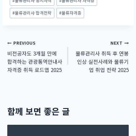
#
물류관리사 응시자격
#
물류관리사 자격증
#
물류관리사 합격전략
#
물류자격증
글
PREVIOUS
NEXT
비전공자도 3개월 만에
물류관리사 취득 후 연봉
탐
합격하는 관광통역안내사
인상 실전사례와 물류기
색
자격증 취득 로드맵 2025
업 취업 전략 2025
함께 보면 좋은 글