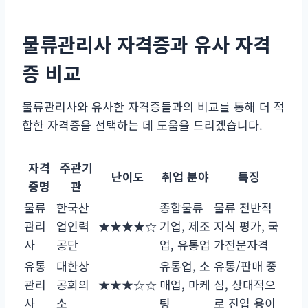
물류관리사 자격증과 유사 자격
증 비교
물류관리사와 유사한 자격증들과의 비교를 통해 더 적
합한 자격증을 선택하는 데 도움을 드리겠습니다.
자격
주관기
난이도
취업 분야
특징
증명
관
물류
한국산
종합물류
물류 전반적
관리
업인력
★★★★☆
기업, 제조
지식 평가, 국
사
공단
업, 유통업
가전문자격
유통
대한상
유통업, 소
유통/판매 중
관리
공회의
★★★☆☆
매업, 마케
심, 상대적으
사
소
팅
로 진입 용이