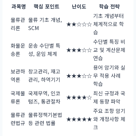
과목명
핵심 포인트
난이도
학습 전략
기초 개념부터
물류관
물류 기초 개념,
★★☆☆☆
체계적으로 학
리론
SCM
습
수단별 특징 비
화물운
운송 수단별 특
★★★☆☆
교 및 계산문제
송론
성, 운임 체계
연습
용어 암기와 실
보관하
창고관리, 재고
★★★☆☆
무 적용 사례
역론
관리, 하역기기
학습
국제물
국제무역, 인코
최신 규정과 국
★★★★☆
류론
텀즈, 통관절차
제 동향 파악
주요 조항 암기
물류관
물류정책기본법
★★★★★
와 개정사항 체
련법규
등 관련 법률
크