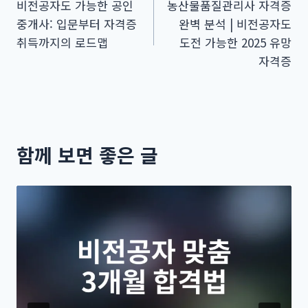
비전공자도 가능한 공인
농산물품질관리사 자격증
탐
중개사: 입문부터 자격증
완벽 분석 | 비전공자도
색
취득까지의 로드맵
도전 가능한 2025 유망
자격증
함께 보면 좋은 글