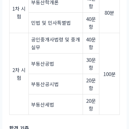
부동산학개론
항
1차 시
80분
험
40문
민법 및 민사특별법
항
공인중개사법령 및 중개
40문
실무
항
30문
부동산공법
항
2차 시
100분
험
20문
부동산공시법
항
20문
부동산세법
항
합격 기준