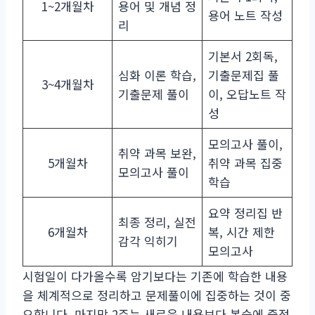
1~2개월차
용어 및 개념 정
용어 노트 작성
리
기본서 2회독,
심화 이론 학습,
기출문제집 풀
3~4개월차
기출문제 풀이
이, 오답노트 작
성
모의고사 풀이,
취약 과목 보완,
5개월차
취약 과목 집중
모의고사 풀이
학습
요약 정리집 반
최종 정리, 실전
6개월차
복, 시간 제한
감각 익히기
모의고사
시험일이 다가올수록 암기보다는 기존에 학습한 내용
을 체계적으로 정리하고 문제풀이에 집중하는 것이 중
요합니다. 마지막 2주는 새로운 내용보다 복습에 중점